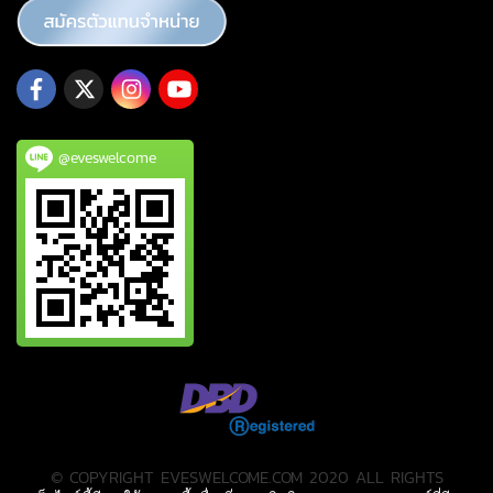
@eveswelcome
© COPYRIGHT EVESWELCOME.COM 2020 ALL RIGHTS