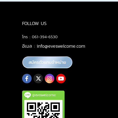
FOLLOW US
โทร : 061-394-6530
อีเมล :
info@eveswelcome.com
@eveswelcome