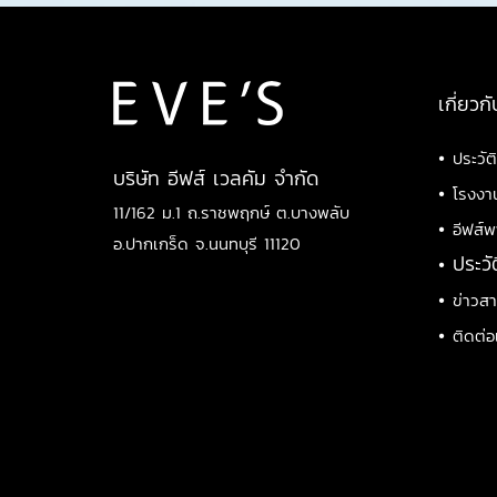
เกี่ยวกั
•
ประวัต
บริษัท อีฟส์ เวลคัม จำกัด
•
โรงงา
11/162 ม.1 ถ.ราชพฤกษ์ ต.บางพลับ
•
อีฟส์พ
อ.ปากเกร็ด จ.นนทบุรี 11120
•
ประวั
•
ข่าวส
•
ติดต่อ