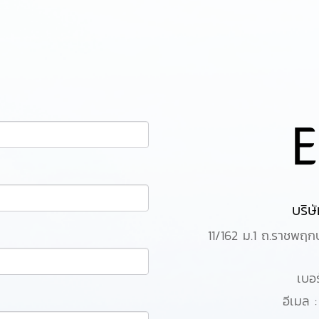
บริษ
11/162 ม.1 ถ.ราชพฤกษ
เบอ
อีเมล 