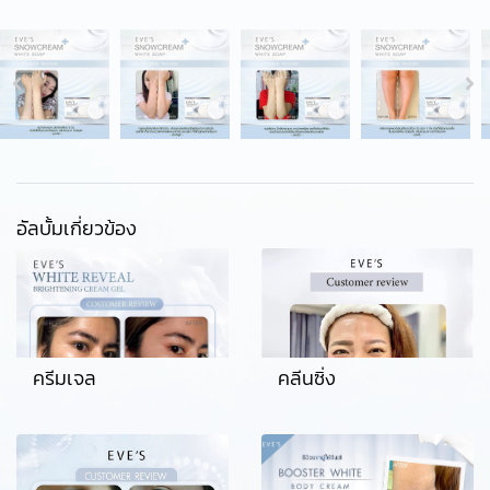
อัลบั้มเกี่ยวข้อง
ครีมเจล
คลีนซิ่ง