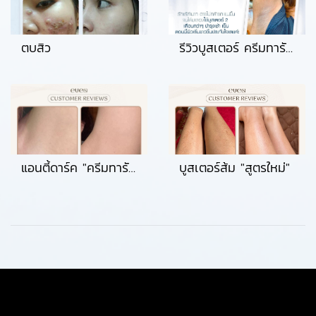
ตบสิว
รีวิวบูสเตอร์ ครีมทารักแร้ขาว
แอนตี้ดาร์ค "ครีมทารักแร้"
บูสเตอร์ส้ม "สูตรใหม่"