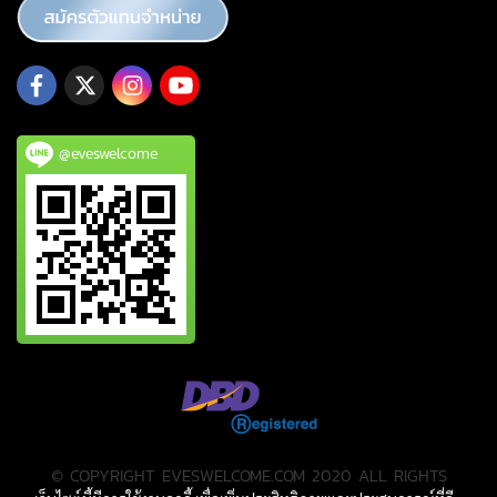
@eveswelcome
© COPYRIGHT EVESWELCOME.COM 2020 ALL RIGHTS