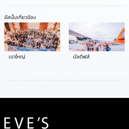
อัลบั้มเกี่ยวข้อง
เขาใหญ่
มัลดีฟส์