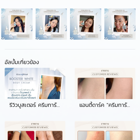
อัลบั้มเกี่ยวข้อง
รีวิวบูสเตอร์ ครีมทารักแร้ขาว
แอนตี้ดาร์ค "ครีมทารักแร้"