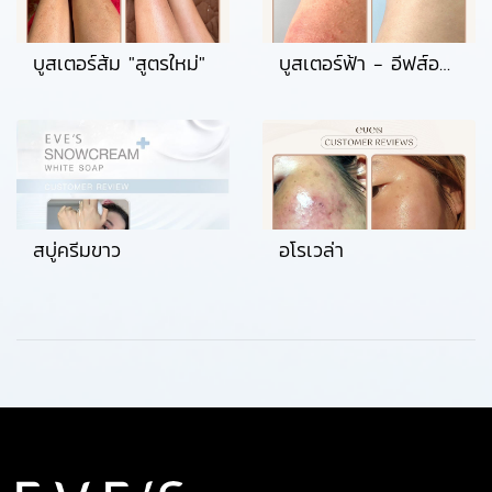
บูสเตอร์ส้ม "สูตรใหม่"
บูสเตอร์ฟ้า - อีฟส์ออยล์
สบู่ครีมขาว
อโรเวล่า