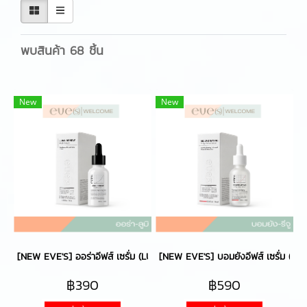
พบสินค้า 68 ชิ้น
New
New
[NEW EVE'S] ออร่าอีฟส์ เซรั่ม (LUMI-RENEW BRIGHT SERUM)
[NEW EVE'S] บอมยังอีฟส์ เซรั่ม (R
฿390
฿590