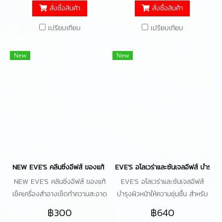
สั่งซื้อสินค้า
สั่งซื้อสินค้า
เปรียบเทียบ
เปรียบเทียบ
New
New
NEW EVE'S คลีนซิ่งอีฟส์ ของแท้ เช็คเครื่องสำอางเช็ดทำความสะอาดผิ
EVE'S อโลเวร่าและซันเจลอีฟส์ บำรุง
NEW EVE'S คลีนซิ่งอีฟส์ ของแท้
EVE'S อโลเวร่าและซันเจลอีฟส์
เช็คเครื่องสำอางเช็ดทำความสะอาด
บำรุงผิวหน้าให้ความชุ่มชื้น สำหรับ
ผิวหน้า THYME CLEANSING
ผิวแห้งและบอบบาง ปราศจาก
฿300
฿640
MICELLAE WATER
แอลกอฮอล์ พร้อมกันแดด SPF