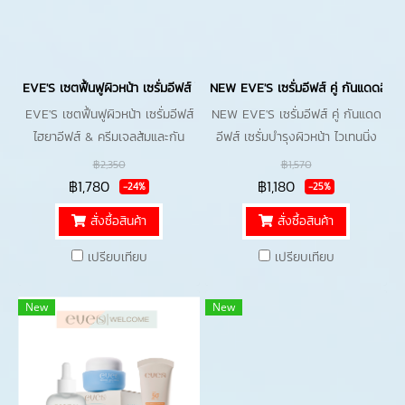
EVE'S เซตฟื้นฟูผิวหน้า เซรั่มอีฟส์ ไฮยาอีฟส์ & ครีมเจลส้มและกันแดดอีฟส์ SP
NEW EVE'S เซรั่มอีฟส์ คู่ กันแดดอีฟส์
EVE'S เซตฟื้นฟูผิวหน้า เซรั่มอีฟส์
NEW EVE'S เซรั่มอีฟส์ คู่ กันแดด
ไฮยาอีฟส์ & ครีมเจลส้มและกัน
อีฟส์ เซรั่มบำรุงผิวหน้า ไวเทนนิ่ง
แดดอีฟส์ SPF50+ PA++++ ครีม
กระจ่างใส กันแดด SPF50+
฿2,350
฿1,570
บำรุงผิวหน้า กันแดดสมูส ช่วย
PA++++ เนื้อสมูส กันน้ำ กันเหงื่อ
฿1,780
฿1,180
-24%
-25%
ฟื้นฟูผิว ลดริ้วรอย ให้ผิวนุ่มเด้ง
สั่งซื้อสินค้า
สั่งซื้อสินค้า
ชุ่มชื้น
เปรียบเทียบ
เปรียบเทียบ
New
New