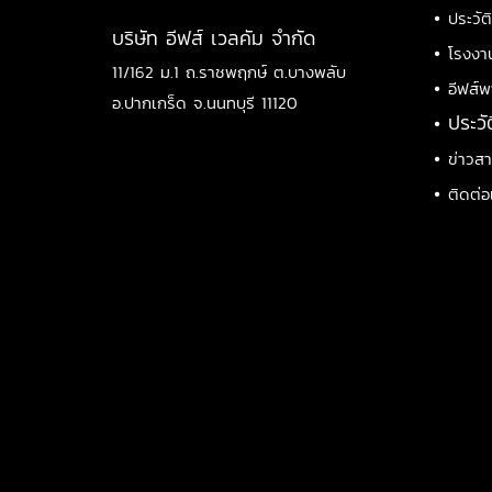
•
ประวัต
บริษัท อีฟส์ เวลคัม จำกัด
•
โรงงา
11/162 ม.1 ถ.ราชพฤกษ์ ต.บางพลับ
•
อีฟส์พ
อ.ปากเกร็ด จ.นนทบุรี 11120
•
ประวั
•
ข่าวส
•
ติดต่อ