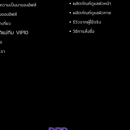
•
ผลิตภัณฑ์ดูแลผิวหน้า
ิความเป็นมาของอีฟส์
•
ผลิตภัณฑ์ดูแลผิวกาย
นของอีฟส์
•
รีวิวจากผู้ใช้จริง
าเที่ยว
•
วิธีการสั่งซื้อ
ติแม่ทีม VIP10
าร
เรา