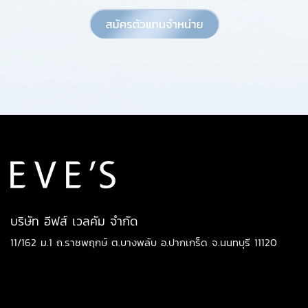
บริษัท อีฟส์ เวลคัม จำกัด
11/162 ม.1 ถ.ราชพฤกษ์ ต.บางพลับ อ.ปากเกร็ด จ.นนทบุรี 11120