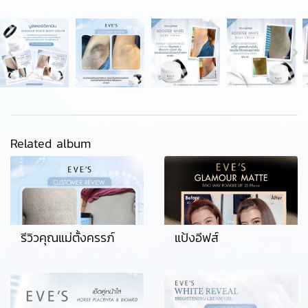
Related album
รีวิวคุณแม่ตั้งครรภ์
แป้งอีฟส์