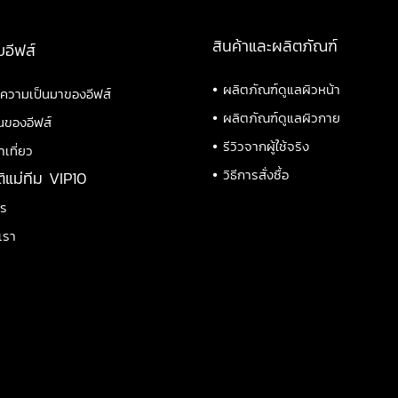
สินค้าและผลิตภัณฑ์
บอีฟส์
•
ผลิตภัณฑ์ดูแลผิวหน้า
ิความเป็นมาของอีฟส์
•
ผลิตภัณฑ์ดูแลผิวกาย
นของอีฟส์
•
รีวิวจากผู้ใช้จริง
าเที่ยว
•
วิธีการสั่งซื้อ
ติแม่ทีม VIP10
าร
เรา