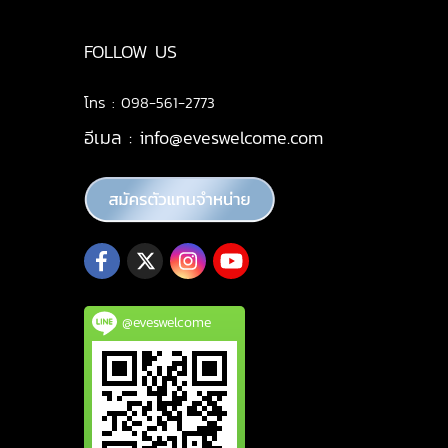
FOLLOW US
โทร : 098-561-2773
อีเมล :
info@eveswelcome.com
@eveswelcome