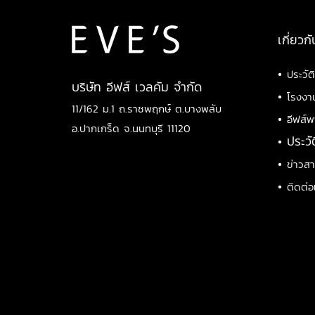
เกี่ยวกั
•
ประวัต
บริษัท อีฟส์ เวลคัม จำกัด
•
โรงงา
11/162 ม.1 ถ.ราชพฤกษ์ ต.บางพลับ
•
อีฟส์พ
อ.ปากเกร็ด จ.นนทบุรี 11120
•
ประวั
•
ข่าวส
•
ติดต่อ