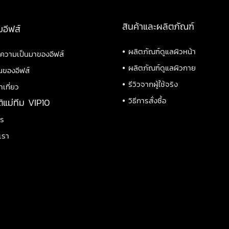
สินค้าและผลิตภัณฑ์
บอีฟส์
•
ผลิตภัณฑ์ดูแลผิวหน้า
ิความเป็นมาของอีฟส์
•
ผลิตภัณฑ์ดูแลผิวกาย
นของอีฟส์
•
รีวิวจากผู้ใช้จริง
าเที่ยว
•
วิธีการสั่งซื้อ
ติแม่ทีม VIP10
าร
เรา