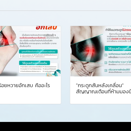
ร้อยหวายอักเสบ คืออะไร ️
"กระดูกสันหลังเคลื่อน"
สัญญาณเตือนที่ห้ามมองข