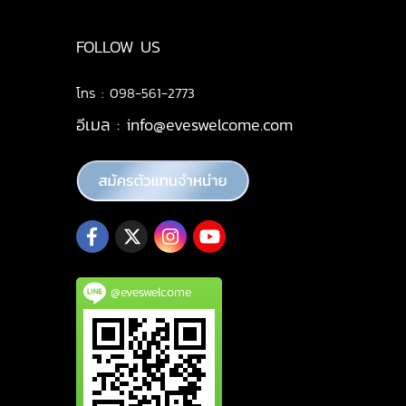
FOLLOW US
โทร : 098-561-2773
อีเมล :
info@eveswelcome.com
@eveswelcome