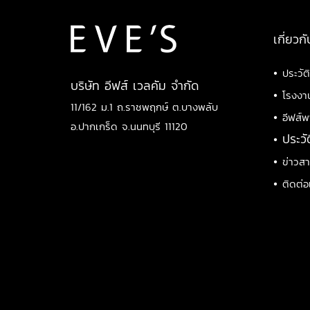
เกี่ยวกั
•
ประวัต
บริษัท อีฟส์ เวลคัม จำกัด
•
โรงงา
11/162 ม.1 ถ.ราชพฤกษ์ ต.บางพลับ
•
อีฟส์พ
อ.ปากเกร็ด จ.นนทบุรี 11120
•
ประวั
•
ข่าวส
•
ติดต่อ