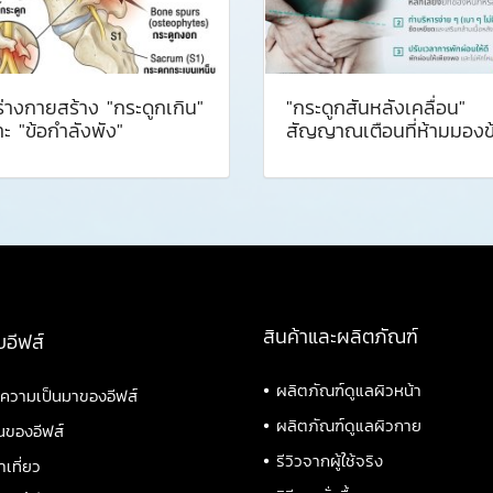
อร่างกายสร้าง "กระดูกเกิน"
"กระดูกสันหลังเคลื่อน"
ะ "ข้อกำลังพัง"
สัญญาณเตือนที่ห้ามมองข
สินค้าและผลิตภัณฑ์
บอีฟส์
•
ผลิตภัณฑ์ดูแลผิวหน้า
ิความเป็นมาของอีฟส์
•
ผลิตภัณฑ์ดูแลผิวกาย
นของอีฟส์
•
รีวิวจากผู้ใช้จริง
าเที่ยว