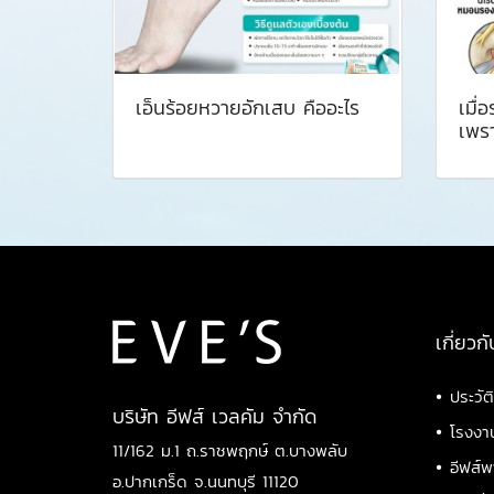
เอ็นร้อยหวายอักเสบ คืออะไร ️
เมื่
เพรา
เกี่ยวกั
•
ประวัต
บริษัท อีฟส์ เวลคัม จำกัด
•
โรงงา
11/162 ม.1 ถ.ราชพฤกษ์ ต.บางพลับ
•
อีฟส์พ
อ.ปากเกร็ด จ.นนทบุรี 11120