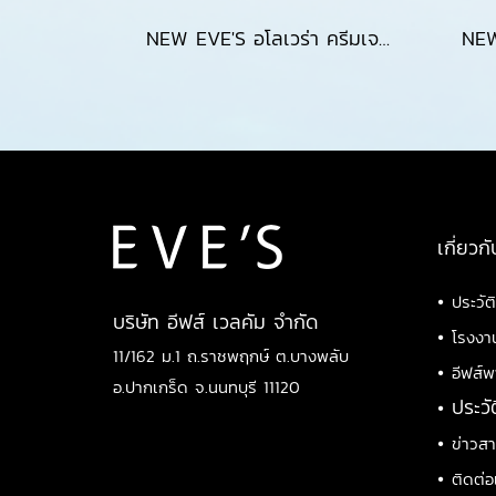
NEW EVE'S อโลเวร่า ครีมเจลฟ้า สูตรใหม่ สำหรับผิวหน้า ชุ่มชื้น ปราศจากแอลกอฮอล์ เหมาะสำหรับคุณแม่ตั้งครรภ์และผิวแพ้ง่าย ขนาด 20g & 100ml
เกี่ยวกั
•
ประวัต
บริษัท อีฟส์ เวลคัม จำกัด
•
โรงงา
11/162 ม.1 ถ.ราชพฤกษ์ ต.บางพลับ
•
อีฟส์พ
อ.ปากเกร็ด จ.นนทบุรี 11120
•
ประวั
•
ข่าวส
•
ติดต่อ