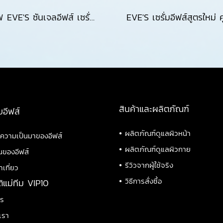
NEW EVE'S ซันเจลอีฟส์ เซรั่มอีฟส์ และ ครีมเจลฟ้า สูตรใหม่ล่าสุด Renewal Brightenning Cream Gel ไวเทนนิ่ง ผิวชุ่มชื้น ลดริ้วรอย คุณแม่ตั้งครรภ์และผิวแพ้ง่ายใช้ได้
สินค้าและผลิตภัณฑ์
บอีฟส์
•
ผลิตภัณฑ์ดูแลผิวหน้า
ิความเป็นมาของอีฟส์
•
ผลิตภัณฑ์ดูแลผิวกาย
นของอีฟส์
•
รีวิวจากผู้ใช้จริง
าเที่ยว
•
วิธีการสั่งซื้อ
ติแม่ทีม VIP10
าร
เรา