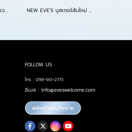
NEW EVE'S ไฮยาอีฟส์ ซันเจลอีฟส์ และ กันแดดอีฟส์ เซตบำรุงผิวหน้าพร้อมกันแดด
NEW EVE'S บูสเตอร์ส้มใหม่ กันแดดอีฟส์ และ ไฮยาอีฟส์ บูสเตอร์ส้มบำรุงกายกระจ่างใส เนียนนุ่ม กันแดดเนื้อสมูส เกลี่ยง่ายไม่เยิ้ม ไฮยาอีฟส์ ผิวเนียนนุ่ม เด้งฟูอิ่มน้ำ
FOLLOW US
โทร : 098-561-2773
อีเมล :
info@eveswelcome.com