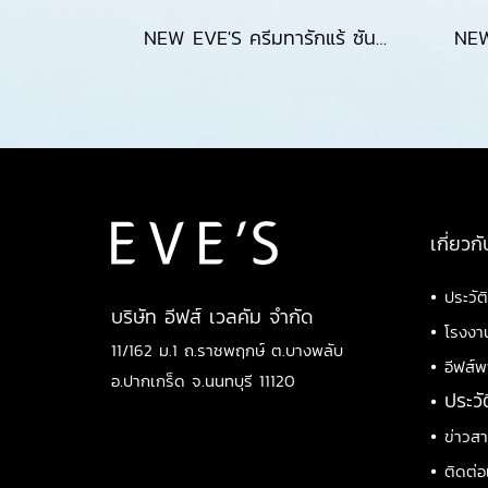
NEW EVE'S ครีมทารักแร้ ซันเจลอีฟส์ ของแท้ EVES ครีมทารักแร้สูตรใหม่ ซันเจลเนื้อเจล SPF 50+ PA++++ บางเบา เกลี่ยง่าย ไม่เหนียว เกลี่ยง่าย คุมมันไม่แนะนำคุณแม่ตั้งครรภ์
เกี่ยวกั
•
ประวัต
บริษัท อีฟส์ เวลคัม จำกัด
•
โรงงา
11/162 ม.1 ถ.ราชพฤกษ์ ต.บางพลับ
•
อีฟส์พ
อ.ปากเกร็ด จ.นนทบุรี 11120
•
ประวั
•
ข่าวส
•
ติดต่อ