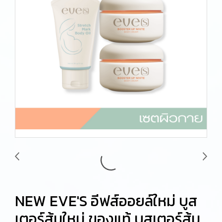
NEW EVE'S อีฟส์ออยล์ใหม่ บูส
เตอร์ส้มใหม่ ของแท้ บูสเตอร์ส้ม