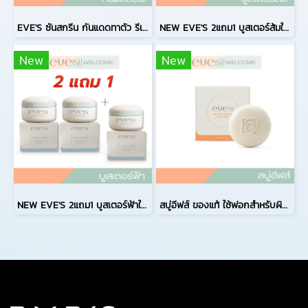
EVE'S ซันสกรีน กันแดดทาตัว รีเฟรชชิ่ง เอนฮานซ์ SPF50++ PA++++ บอดี้โลชั่นที่ช่วยปกป้องผิวจากรังสี UVA และ UVB ไม่ทำให้ผิวหมองคล้ำ
NEW EVE'S 2แถม1 บูสเตอร์ส้มใหม่ สูตรใหม่ล่าสุด ครีมอีฟส์ Booster Up White Body Cream ผิวกระจ่างใส
New
New
NEW EVE'S 2แถม1 บูสเตอร์ฟ้าใหม่ สูตรใหม่ล่าสุด ครีมอีฟส์ คุณแม่ตั้งครรภ์สำหรับคนท้อง
สบู่อีฟส์ ของแท้ ใช้ฟอกสำหรับผิวกายเท่านั้น ไม่แนะนำใช้กับผิวหน้า สบู่ผิวกาย ช่วยปรับผิวกายให้กระจ่างใส