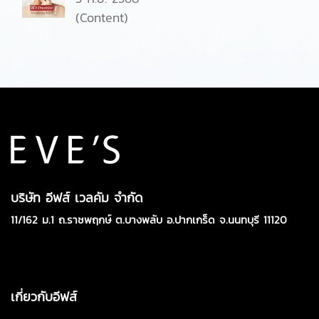
(Content)
บริษัท อีฟส์ เวลคัม จำกัด
11/162 ม.1 ถ.ราชพฤกษ์ ต.บางพลับ อ.ปากเกร็ด จ.นนทบุรี 11120
เกี่ยวกับอีฟส์