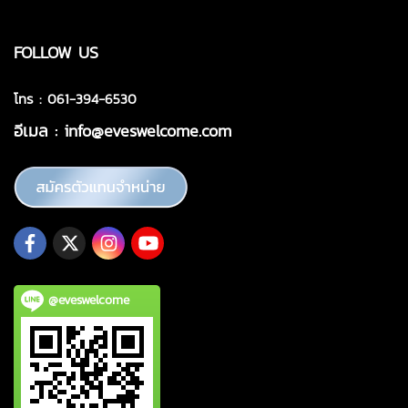
FOLLOW US
โทร : 061-394-6530
อีเมล :
info@eveswelcome.com
@eveswelcome