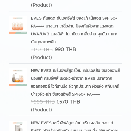
(Product)
EVE'S กันแดด ซันเจลอีฟส์ ของแท้ เนื้อเจล SPF 50+
PA++++ บางเบา เกลี่ยง่าย ป้องกันผิวจากแสงแดด
UVA/UVB แสงสีฟ้า ไม่เหนียว เกลี่ยง่าย คุมมัน เหมาะ
กับทุกสภาพผิว
1,170 THB
990 THB
(Product)
NEW EVE'S เซรั่มอีฟส์สูตรใหม่ ครีมเจลส้ม ซันเจลอีฟส์
ของแท้ ครีมอีฟส์ เซตผิวหน้าจาก EVES ปราศจาก
แอลกอฮอล์ ไวท์เทนนิ่ง ผิวทุกประเภท ผิวแห้ง สกินแคร์
บํารุงผิวหน้า ซันเจลอีฟส์ SPF50+ PA++++
1,960 THB
1,570 THB
(Product)
NEW EVE'S เซรั่มอีฟส์สูตรใหม่ ครีมเจลส้ม ของแท้
EVES ครีมบํารุงผิวหน้า รูขุมขน ไวเทนนิ่ง ไม่แนะนำคุณ