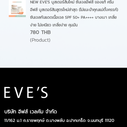
NEW EVE'S บูสเตอร์ส้มใหม่ ซันเจลอีฟส์ ของแท้ ครีม
อีฟส์ บูสเตอร์ส้มสูตรใหม่ล่าสุด (ไม่แนะนำคุณแม่ตั้งครรภ์)
ซันเจลกันแดดเนื้อเจล SPF 50+ PA++++ บางเบา เกลี่ย
ง่าย ไม่เหนียว เกลี่ยง่าย คุมมัน
780 THB
(Product)
บริษัท อีฟส์ เวลคัม จำกัด
11/162 ม.1 ถ.ราชพฤกษ์ ต.บางพลับ อ.ปากเกร็ด จ.นนทบุรี 11120