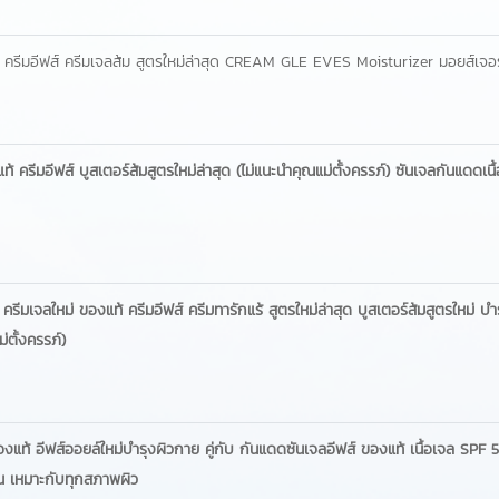
ครีมอีฟส์ ครีมเจลส้ม สูตรใหม่ล่าสุด CREAM GLE EVES Moisturizer มอยส์เจอร์ไรเ
 ครีมอีฟส์ บูสเตอร์ส้มสูตรใหม่ล่าสุด (ไม่แนะนำคุณแม่ตั้งครรภ์) ซันเจลกันแดดเน
ครีมเจลใหม่ ของแท้ ครีมอีฟส์ ครีมทารักแร้ สูตรใหม่ล่าสุด บูสเตอร์ส้มสูตรใหม
่ตั้งครรภ์)
งแท้ อีฟส์ออยล์ใหม่บำรุงผิวกาย คู่กับ กันแดดซันเจลอีฟส์ ของแท้ เนื้อเจล SP
ัน เหมาะกับทุกสภาพผิว