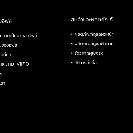
สินค้าและผลิตภัณฑ์
บอีฟส์
•
ผลิตภัณฑ์ดูแลผิวหน้า
ิความเป็นมาของอีฟส์
•
ผลิตภัณฑ์ดูแลผิวกาย
นของอีฟส์
•
รีวิวจากผู้ใช้จริง
าเที่ยว
•
วิธีการสั่งซื้อ
ติแม่ทีม VIP10
าร
เรา