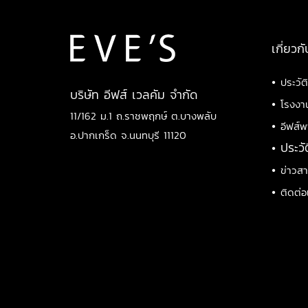
เกี่ยวกั
•
ประวัต
บริษัท อีฟส์ เวลคัม จำกัด
•
โรงงา
11/162 ม.1 ถ.ราชพฤกษ์ ต.บางพลับ
•
อีฟส์พ
อ.ปากเกร็ด จ.นนทบุรี 11120
•
ประวั
•
ข่าวส
•
ติดต่อ