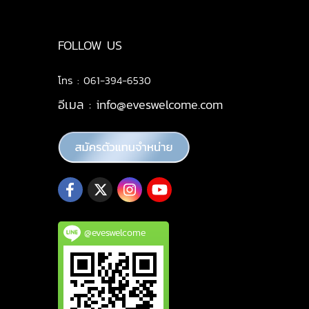
FOLLOW US
โทร : 061-394-6530
อีเมล :
info@eveswelcome.com
@eveswelcome