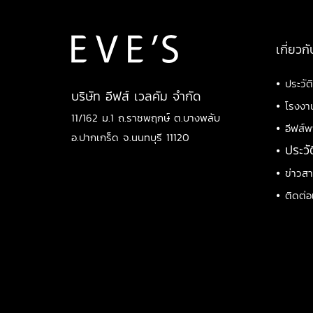
เกี่ยวกั
•
ประวัต
บริษัท อีฟส์ เวลคัม จำกัด
•
โรงงา
11/162 ม.1 ถ.ราชพฤกษ์ ต.บางพลับ
•
อีฟส์พ
อ.ปากเกร็ด จ.นนทบุรี 11120
•
ประวั
•
ข่าวส
•
ติดต่อ