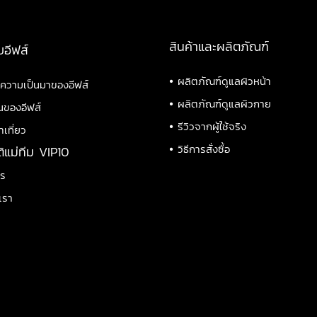
สินค้าและผลิตภัณฑ์
บอีฟส์
•
ผลิตภัณฑ์ดูแลผิวหน้า
ิความเป็นมาของอีฟส์
•
ผลิตภัณฑ์ดูแลผิวกาย
นของอีฟส์
•
รีวิวจากผู้ใช้จริง
าเที่ยว
•
วิธีการสั่งซื้อ
ติแม่ทีม VIP10
าร
เรา