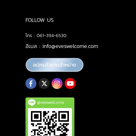
FOLLOW US
โทร : 061-394-6530
อีเมล :
info@eveswelcome.com
@eveswelcome