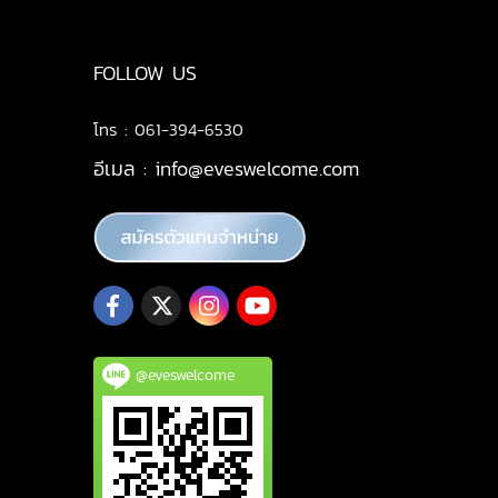
FOLLOW US
โทร : 061-394-6530
อีเมล :
info@eveswelcome.com
@eveswelcome