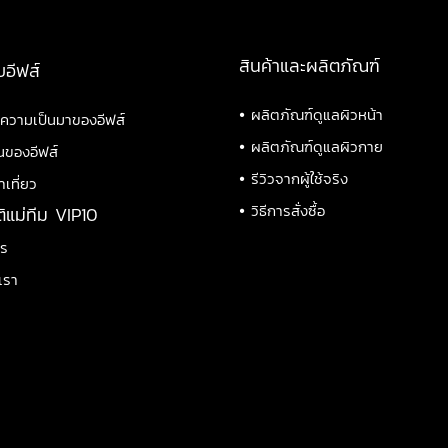
สินค้าและผลิตภัณฑ์
บอีฟส์
•
ผลิตภัณฑ์ดูแลผิวหน้า
ิความเป็นมาของอีฟส์
•
ผลิตภัณฑ์ดูแลผิวกาย
นของอีฟส์
•
รีวิวจากผู้ใช้จริง
าเที่ยว
•
วิธีการสั่งซื้อ
ติแม่ทีม VIP10
าร
เรา