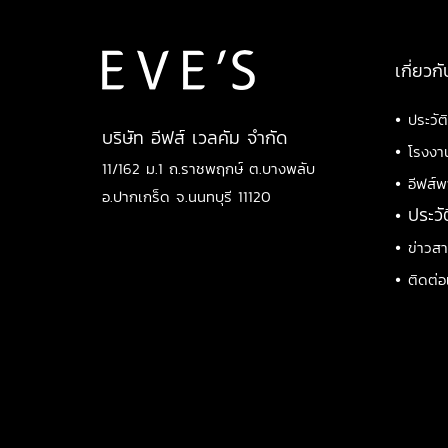
เกี่ยวกั
•
ประวัต
บริษัท อีฟส์ เวลคัม จำกัด
•
โรงงา
11/162 ม.1 ถ.ราชพฤกษ์ ต.บางพลับ
•
อีฟส์พ
อ.ปากเกร็ด จ.นนทบุรี 11120
•
ประวั
•
ข่าวส
•
ติดต่อ