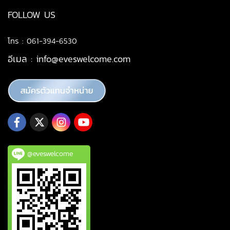
FOLLOW US
โทร : 061-394-6530
อีเมล :
info@eveswelcome.com
@eveswelcome