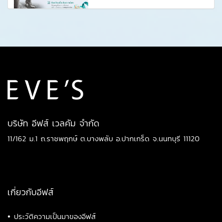
บริษัท อีฟส์ เวลคัม จำกัด
11/162 ม.1 ถ.ราชพฤกษ์ ต.บางพลับ อ.ปากเกร็ด จ.นนทบุรี 11120
เกี่ยวกับอีฟส์
•
ประวัติความเป็นมาของอีฟส์