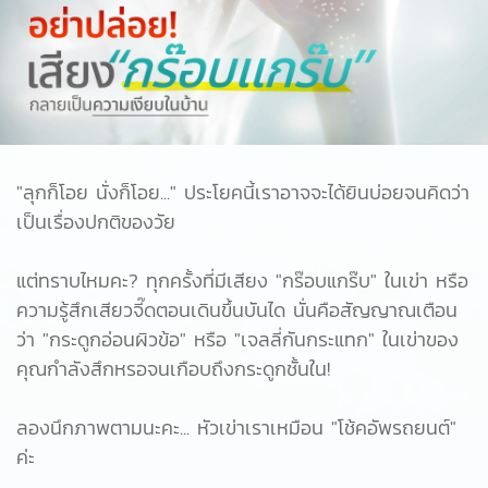
"ลุกก็โอย นั่งก็โอย..." ประโยคนี้เราอาจจะได้ยินบ่อยจนคิดว่า
เป็นเรื่องปกติของวัย
แต่ทราบไหมคะ? ทุกครั้งที่มีเสียง "กร๊อบแกร๊บ" ในเข่า หรือ
ความรู้สึกเสียวจี๊ดตอนเดินขึ้นบันได นั่นคือสัญญาณเตือน
ว่า "กระดูกอ่อนผิวข้อ" หรือ "เจลลี่กันกระแทก" ในเข่าของ
คุณกำลังสึกหรอจนเกือบถึงกระดูกชั้นใน!
ลองนึกภาพตามนะคะ... หัวเข่าเราเหมือน "โช้คอัพรถยนต์"
ค่ะ