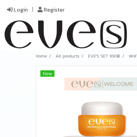
Login
Register
Home
All products
EVE'S SET 990฿
WHI
New