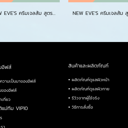
NEW EVE'S ครีมเจลส้ม สูตรใหม่ CREAM GLE EVES Moisturizer มอยส์เจอร์ไรเซอร์ กันแดดซันเจลอีฟส์ ของแท้ เนื้อเจล SPF 50+ PA++++ บางเบา เกลี่ยง่าย ป้องกันผิวจากแสงแดด UVA/UVB แสงสีฟ้า ไม่เหนียว เกลี่ยง่าย คุมมัน เหมาะกับทุกสภาพผิว
สินค้าและผลิตภัณฑ์
บอีฟส์
•
ผลิตภัณฑ์ดูแลผิวหน้า
ิความเป็นมาของอีฟส์
•
ผลิตภัณฑ์ดูแลผิวกาย
นของอีฟส์
•
รีวิวจากผู้ใช้จริง
าเที่ยว
•
วิธีการสั่งซื้อ
ติแม่ทีม VIP10
าร
เรา