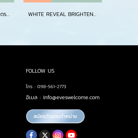
NEW EVE'S ครีมเจลส้ม สูตรใหม่ CREAM GLE EVES Moisturizer มอยส์เจอร์ไรเซอร์ กันแดดซันเจลอีฟส์ ของแท้ เนื้อเจล SPF 50+ PA++++ บางเบา เกลี่ยง่าย ป้องกันผิวจากแสงแดด UVA/UVB แสงสีฟ้า ไม่เหนียว เกลี่ยง่าย คุมมัน เหมาะกับทุกสภาพผิว
WHITE REVEAL BRIGHTENING CREAM GEL(copy)
FOLLOW US
โทร : 098-561-2773
อีเมล :
info@eveswelcome.com