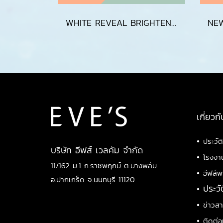
WHITE REVEAL BRIGHTENING CREAM GEL
เกี่ยวกั
•
ประวัต
บริษัท อีฟส์ เวลคัม จำกัด
•
โรงงา
11/162 ม.1 ถ.ราชพฤกษ์ ต.บางพลับ
•
อีฟส์พ
อ.ปากเกร็ด จ.นนทบุรี 11120
•
ประวั
•
ข่าวส
•
ติดต่อ