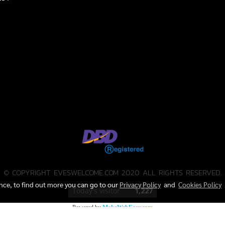
© COPYRIGHT EVESWELCOME.COM 2020 ALL RIGHTS RESERVED.
ence, to find out more you can go to our
Privacy Policy
and
Cookies Policy
Today's visitor
1,227
Powered by
MakeWebEasy.com