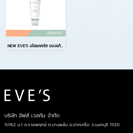
NEW EVE'S อโลแคคตัส ของแท้ ครีมอีฟส์ อโรเวล่าสูตรใหม่ สำหรับผิวหน้า ให้ความชุ่มชื้น ผิวแห้ง ผิวบอบบาง ปราศจากแอลกอฮอล์ EVES ใบหน้า Moisturizer เจล
บริษัท อีฟส์ เวลคัม จำกัด
11/162 ม.1 ถ.ราชพฤกษ์ ต.บางพลับ อ.ปากเกร็ด จ.นนทบุรี 11120