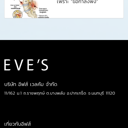
เพราะ "ข้อกำลังพัง"
บริษัท อีฟส์ เวลคัม จำกัด
11/162 ม.1 ถ.ราชพฤกษ์ ต.บางพลับ อ.ปากเกร็ด จ.นนทบุรี 11120
เกี่ยวกับอีฟส์