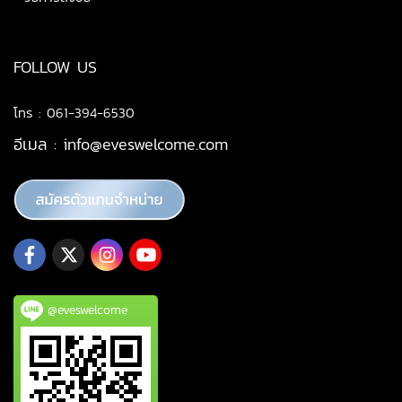
FOLLOW US
โทร : 061-394-6530
อีเมล :
info@eveswelcome.com
@eveswelcome