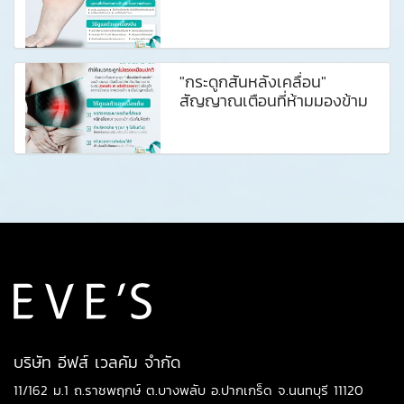
"กระดูกสันหลังเคลื่อน"
สัญญาณเตือนที่ห้ามมองข้าม
บริษัท อีฟส์ เวลคัม จำกัด
11/162 ม.1 ถ.ราชพฤกษ์ ต.บางพลับ อ.ปากเกร็ด จ.นนทบุรี 11120