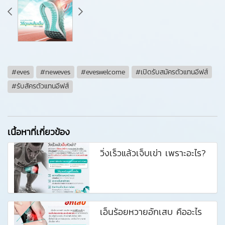
#eves
#neweves
#eveswelcome
#เปิดรับสมัครตัวแทนอีฟส์
#รับสัครตัวแทนอีฟส์
เนื้อหาที่เกี่ยวข้อง
วิ่งเร็วแล้วเจ็บเข่า เพราะอะไร?
เอ็นร้อยหวายอักเสบ คืออะไร ️